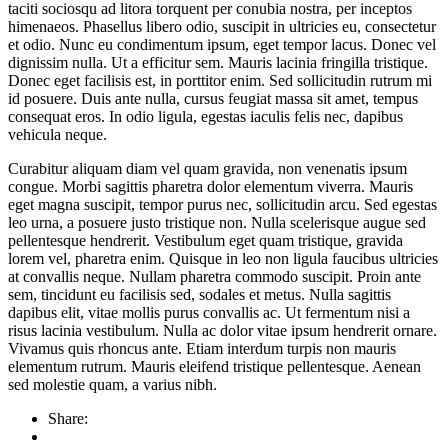
taciti sociosqu ad litora torquent per conubia nostra, per inceptos
himenaeos. Phasellus libero odio, suscipit in ultricies eu, consectetur
et odio. Nunc eu condimentum ipsum, eget tempor lacus. Donec vel
dignissim nulla. Ut a efficitur sem. Mauris lacinia fringilla tristique.
Donec eget facilisis est, in porttitor enim. Sed sollicitudin rutrum mi
id posuere. Duis ante nulla, cursus feugiat massa sit amet, tempus
consequat eros. In odio ligula, egestas iaculis felis nec, dapibus
vehicula neque.
Curabitur aliquam diam vel quam gravida, non venenatis ipsum
congue. Morbi sagittis pharetra dolor elementum viverra. Mauris
eget magna suscipit, tempor purus nec, sollicitudin arcu. Sed egestas
leo urna, a posuere justo tristique non. Nulla scelerisque augue sed
pellentesque hendrerit. Vestibulum eget quam tristique, gravida
lorem vel, pharetra enim. Quisque in leo non ligula faucibus ultricies
at convallis neque. Nullam pharetra commodo suscipit. Proin ante
sem, tincidunt eu facilisis sed, sodales et metus. Nulla sagittis
dapibus elit, vitae mollis purus convallis ac. Ut fermentum nisi a
risus lacinia vestibulum. Nulla ac dolor vitae ipsum hendrerit ornare.
Vivamus quis rhoncus ante. Etiam interdum turpis non mauris
elementum rutrum. Mauris eleifend tristique pellentesque. Aenean
sed molestie quam, a varius nibh.
Share: