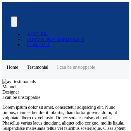
ACCUEIL
FORMATION IMMOBILIER
CONTACT
Home
Testimonial
I can be unstoppable
Manuel
Designer
I can be unstoppable
Lorem ipsum dolor sit amet, consectetur adipiscing elit. Nunc
finibus, diam et hendrerit lobortis, diam tortor gravida dolor, ut
vulputate libero ex vel justo. Donec sodales euismod mollis.
Phasellus varius lacus tincidunt, aliquet odio congue, mollis ligula.
Suspendisse malesuada tellus vel faucibus scelerisque. Class aptent