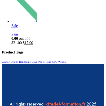
Sale
Pain
0.00
out of 5
$
21.00
$
17.00
Product Tags
Couple
Design
Handsome
Love
Photo
Road
SEO
Website
All rights reserved
citadel-formation.fr
2025