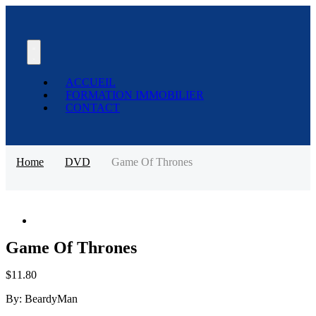
ACCUEIL
FORMATION IMMOBILIER
CONTACT
Home
DVD
Game Of Thrones
Game Of Thrones
$
11.80
By:
BeardyMan