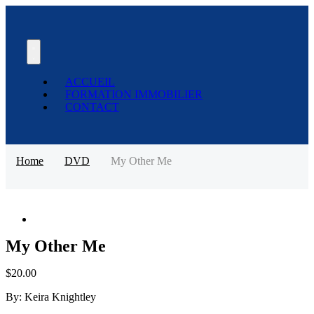
ACCUEIL
FORMATION IMMOBILIER
CONTACT
Home
DVD
My Other Me
My Other Me
$
20.00
By:
Keira Knightley