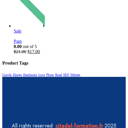
Sale
Pain
0.00
out of 5
$
21.00
$
17.00
Product Tags
Couple
Design
Handsome
Love
Photo
Road
SEO
Website
All rights reserved
citadel-formation.fr
2025